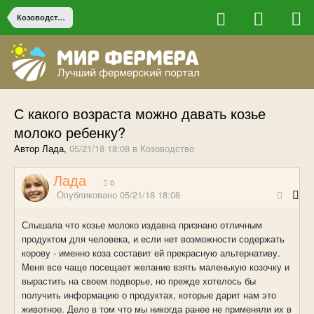
Козоводство
С какого возраста можно давать козье
молоко ребенку?
Автор Лада,
05/21/18 18:08
в
Козоводство
Лада
0
Опубликовано
05/21/18 18:08
Слышала что козье молоко издавна признано отличным
продуктом для человека, и если нет возможности содержать
корову - именно коза составит ей прекрасную альтернативу.
Меня все чаще посещает желание взять маленькую козочку и
вырастить на своем подворье, но прежде хотелось бы
получить информацию о продуктах, которые дарит нам это
животное. Дело в том что мы никогда ранее не применяли их в