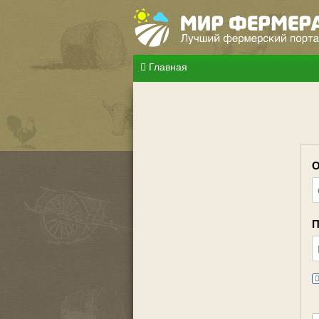
Главная
О
П