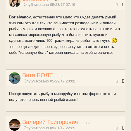
Опубликовано
05/28/17 07:16
BorisIvanov
, естественно что мало кто будет делать рыбий
жир сам это для тех кто занимается разведением и ловлей
рыбы в морях и океанах а просто так накупать на рынке или в
магазинах мороженную рыбу что бы закоптить кухню и
сделать всего лишь 100 грамм жира из рыбы - это глупо
не проще ли для своего здоровья купить в аптеке и снять
себе "головную боль" которая описана на этой страничке.
Витя БОЛТ
0
Опубликовано
05/29/17 23:02
Проще запустить рыбу в мясорубку и потом фарш отжать и
получится очень ценный рыбий жирок!
Валерий Григорович
0
Опубликовано
05/31/17 22:29