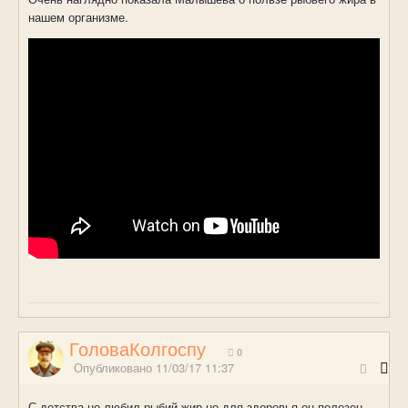
нашем организме.
ГоловаКолгоспу
0
Опубликовано
11/03/17 11:37
С детства не любил рыбий жир но для здоровья он полезен -