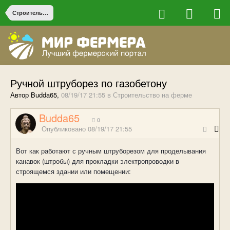
Строительство на ферме
Ручной штруборез по газобетону
Автор Budda65,
08/19/17 21:55
в
Строительство на ферме
Budda65
0
Опубликовано
08/19/17 21:55
Вот как работают с ручным штруборезом для проделывания
канавок (штробы) для прокладки электропроводки в
строящемся здании или помещении: