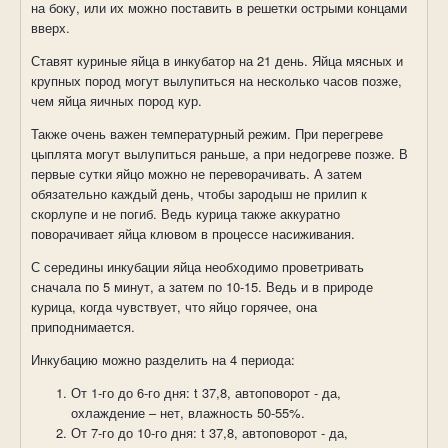
на боку, или их можно поставить в решетки острыми концами
вверх.
Ставят куриные яйца в инкубатор на 21 день. Яйца мясных и
крупных пород могут вылупиться на несколько часов позже,
чем яйца яичных пород кур.
Также очень важен температурный режим. При перегреве
цыплята могут вылупиться раньше, а при недогреве позже. В
первые сутки яйцо можно не переворачивать. А затем
обязательно каждый день, чтобы зародыш не прилип к
скорлупе и не погиб. Ведь курица также аккуратно
поворачивает яйца клювом в процессе насиживания.
С середины инкубации яйца необходимо проветривать
сначала по 5 минут, а затем по 10-15. Ведь и в природе
курица, когда чувствует, что яйцо горячее, она
приподнимается.
Инкубацию можно разделить на 4 периода:
От 1-го до 6-го дня:
t
37,8, автоповорот - да,
охлаждение – нет, влажность 50-55%.
От 7-го до 10-го дня:
t
37,8, автоповорот - да,