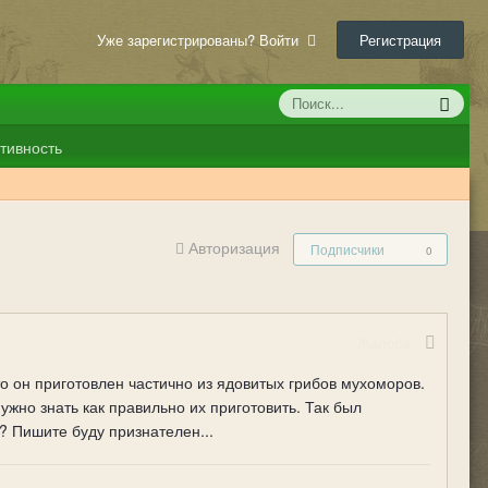
Уже зарегистрированы? Войти
Регистрация
тивность
Авторизация
Подписчики
0
Жалоба
то он приготовлен частично из ядовитых грибов мухоморов.
ужно знать как правильно их приготовить. Так был
? Пишите буду признателен...