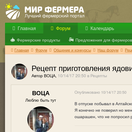
Главная
Форум
Календарь
Фермерские продукты
Предложения для фермеров
Главная
Форум
Общение и конкурсы
Наш форум
Рец
Рецепт приготовления ядов
Автор ВОЦА,
10/14/17 20:50
в
Рецепты
ВОЦА
Опубликовано
10/14/17 20:50
Люблю быть тут
В отпуске побывал в Алтайск
Я конечно не поверил но мен
ошарашен, что не попросил р