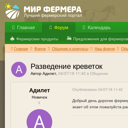
Главная
Форум
Календарь
Фермерские продукты
Предложения для фермеров
Главная
Форум
Общение и конкурсы
Наш форум
Общ
Разведение креветок
Автор Адилет,
04/07/18 11:42
в
Общение
Адилет
Опубликовано
04/07/18 11:42
Новичок
Добрый день дорогие фермеры
знает об этом пожалуйста ра