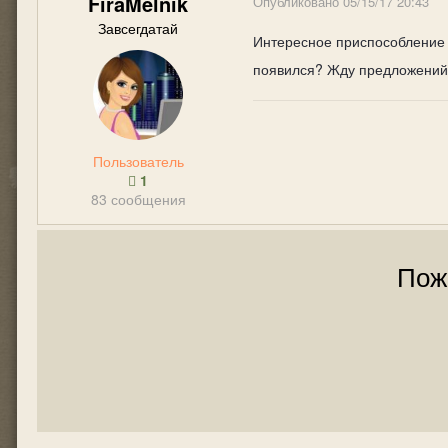
FiraMelnik
Опубликовано
05/15/17 20:43
Завсегдатай
Интересное приспособлени
появился? Жду предложений
Пользователь
1
83 сообщения
Пож