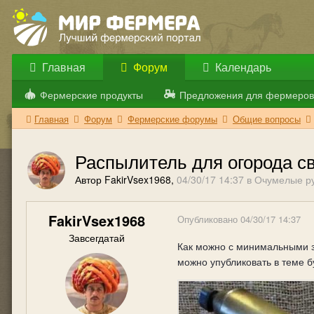
Главная
Форум
Календарь
Фермерские продукты
Предложения для фермеров
Главная
Форум
Фермерские форумы
Общие вопросы
Распылитель для огорода с
Автор FakirVsex1968,
04/30/17 14:37
в
Очумелые р
FakirVsex1968
Опубликовано
04/30/17 14:37
Завсегдатай
Как можно с минимальными з
можно упубликовать в теме 