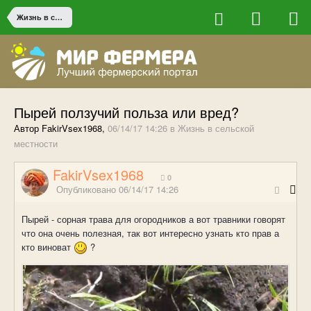
Жизнь в сельской местности
Пырей ползучий польза или вред?
Автор FakirVsex1968,
06/14/17 14:26
в
Жизнь в сельской
местности
FakirVsex1968
0
Опубликовано
06/14/17 14:26
Пырей - сорная трава для огородников а вот травники говорят
что она очень полезная, так вот интересно узнать кто прав а
кто виноват
?