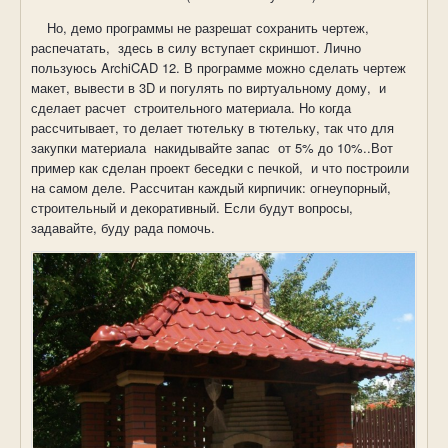
Но
,
демо программы не разрешат сохранить чертеж
,
распечатать,
здесь в силу вступает скриншот. Лично
пользуюсь
ArchiCAD
12. В программе можно сделать чертеж
макет
, вывести в 3
D
и погулять
по
виртуальному
дому
,
и
сделает расчет
строительного материала.
Но когда
рассчитывает, то делает тютельку в тютельку, так что для
закупки материала
накидывайте запас
от 5% до 10%..Вот
пример как сделан проект беседки с печкой,
и что построили
на самом деле. Рассчитан каждый кирпичик: огнеупорный,
строительный и декоративный. Если будут вопросы,
задавайте, буду рада помочь.