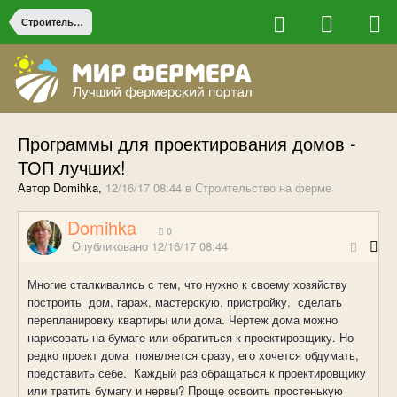
Строительство на ферме
Программы для проектирования домов -
ТОП лучших!
Автор Domihka,
12/16/17 08:44
в
Строительство на ферме
Domihka
0
Опубликовано
12/16/17 08:44
Многие сталкивались с тем, что нужно к своему хозяйству
построить
дом, гараж, мастерскую, пристройку,
сделать
перепланировку квартиры или дома
.
Чертеж дома можно
нарисовать на бумаге или обратиться к проектировщику
.
Но
редко проект дома
появляется сразу, его хочется обдумать,
представить себе.
Каждый раз обращаться к проектировщику
или тратить бумагу и нервы? Проще освоить простенькую