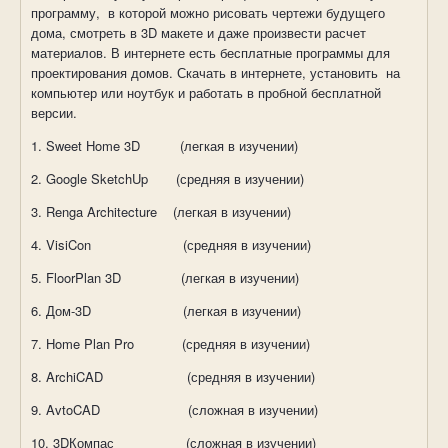
программу,
в которой можно рисовать чертежи будущего
дома, смотреть в 3
D
макете и даже произвести расчет
материалов. В интернете есть бесплатные программы
для
проектирования
домов. С
качать в интернете, установить
на
компьютер или ноутбук и работать в пробной бесплатной
версии.
1. Sweet Home 3D
(легкая в изучении)
2. Google SketchUp
(средняя в изучении)
3.
Renga Architecture
(
легкая
в
изучении
)
4.
VisiCon
(средняя в изучении)
5.
FloorPlan
3
D
(легкая в изучении)
6.
Дом-3
D
(легкая в изучении)
7.
Home
Plan
Pro
(средняя в изучении)
8.
ArchiCAD
(средняя в изучении)
9.
AvtoCAD
(сложная в изучении)
10.
3
D
Компас
(сложная в изучении)