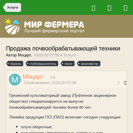
Услуги
Продажа почвообрабатывающей техники
Автор Моцарт,
10/23/20 07:56
в
Услуги
борона
глубокорыхлитель
плуги
культиватор
Моцарт
1
Опубликовано
10/23/20 07:56
Грязинский культиваторный завод
(Публичное акционерное
общество) специализируется на выпуске
почвообрабатывающей техники более 60 лет.
Линейка продукции ГКЗ (ПАО) включает сегодня следующее:
плуги оборотные;
культиваторы (предпосевные, паровые и для