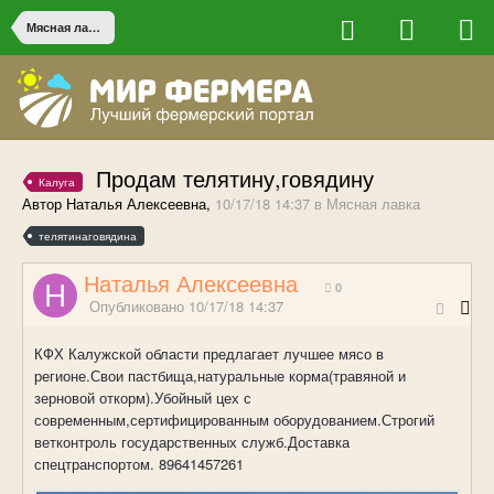
Мясная лавка
Продам телятину,говядину
Калуга
Автор Наталья Алексеевна,
10/17/18 14:37
в
Мясная лавка
телятинаговядина
Наталья Алексеевна
0
Опубликовано
10/17/18 14:37
КФХ Калужской области предлагает лучшее мясо в
регионе.Свои пастбища,натуральные корма(травяной и
зерновой откорм).Убойный цех с
современным,сертифицированным оборудованием.Строгий
ветконтроль государственных служб.Доставка
спецтранспортом. 89641457261