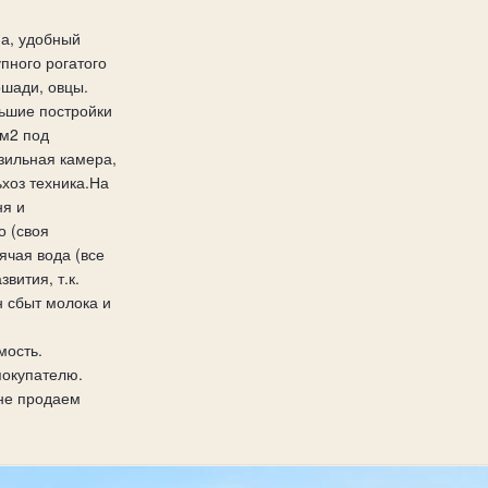
а, удобный
упного рогатого
ошади, овцы.
ьшие постройки
0м2 под
зильная камера,
ьхоз техника.На
ня и
о (своя
ячая вода (все
вития, т.к.
н сбыт молока и
мость.
покупателю.
 не продаем