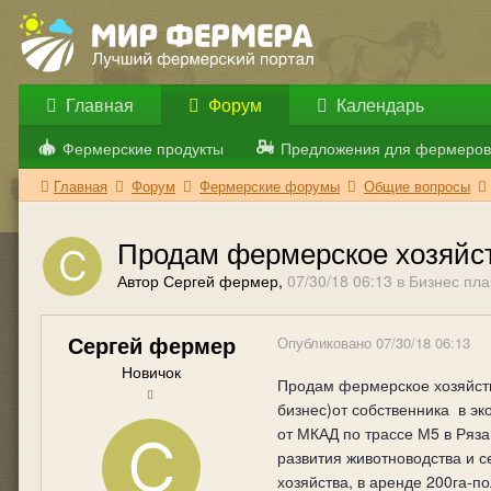
Главная
Форум
Календарь
Фермерские продукты
Предложения для фермеров
Главная
Форум
Фермерские форумы
Общие вопросы
Продам фермерское хозяйст
Автор Сергей фермер,
07/30/18 06:13
в
Бизнес пла
Сергей фермер
Опубликовано
07/30/18 06:13
Новичок
Продам фермерское хозяйств
бизнес)от собственника
в эк
от МКАД по трассе М5 в Ряза
развития животноводства и с
хозяйства, в аренде 200га-по