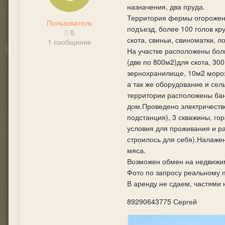
назначения, два пруда.
Территория фермы огорожен
Пользователь
подъезд, более 100 голов кр
0
скота, свиньи, свиноматки, л
1 сообщение
На участке расположены бол
(две по 800м2)для скота, 30
зернохранилище, 10м2 моро
а так же оборудование и сел
территории расположены ба
дом.Проведено электричеств
подстанция), 3 скважины, гор
условия для проживания и раз
строилось для себя).Налаже
мяса.
Возможен обмен на недвижи
Фото по запросу реальному 
В аренду не сдаем, частями
89290643775 Сергей