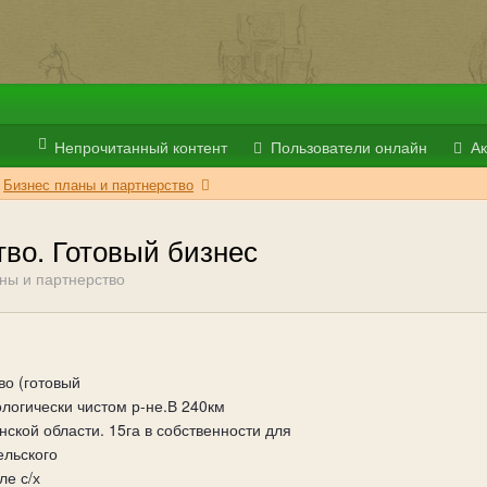
Непрочитанный контент
Пользователи онлайн
Ак
Бизнес планы и партнерство
во. Готовый бизнес
ны и партнерство
о (готовый
ологически чистом р-не.В 240км
нской области. 15га в собственности для
ельского
ле с/х