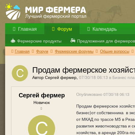
Главная
Форум
Календарь
Фермерские продукты
Предложения для фермеров
Главная
Форум
Фермерские форумы
Общие вопросы
Продам фермерское хозяйст
Автор Сергей фермер,
07/30/18 06:13
в
Бизнес пла
Сергей фермер
Опубликовано
07/30/18 06:13
Новичок
Продам фермерское хозяйств
бизнес)от собственника
в эк
от МКАД по трассе М5 в Ряза
развития животноводства и с
хозяйства, в аренде 200га-по