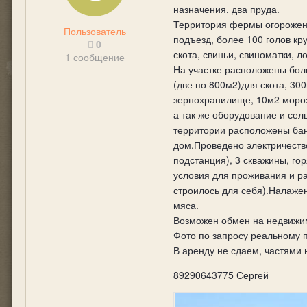
назначения, два пруда.
Территория фермы огорожен
Пользователь
подъезд, более 100 голов кр
0
скота, свиньи, свиноматки, л
1 сообщение
На участке расположены бол
(две по 800м2)для скота, 30
зернохранилище, 10м2 моро
а так же оборудование и сел
территории расположены ба
дом.Проведено электричеств
подстанция), 3 скважины, гор
условия для проживания и раз
строилось для себя).Налаже
мяса.
Возможен обмен на недвижи
Фото по запросу реальному 
В аренду не сдаем, частями
89290643775 Сергей