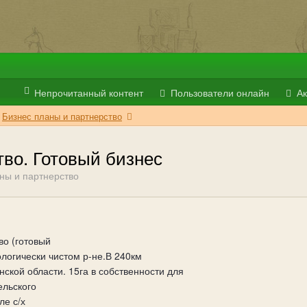
Непрочитанный контент
Пользователи онлайн
Ак
Бизнес планы и партнерство
во. Готовый бизнес
ны и партнерство
о (готовый
ологически чистом р-не.В 240км
нской области. 15га в собственности для
ельского
ле с/х