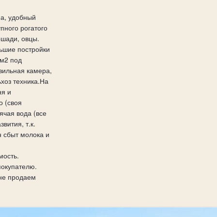
а, удобный
упного рогатого
ошади, овцы.
ьшие постройки
0м2 под
зильная камера,
ьхоз техника.На
ня и
о (своя
ячая вода (все
вития, т.к.
н сбыт молока и
мость.
покупателю.
 не продаем