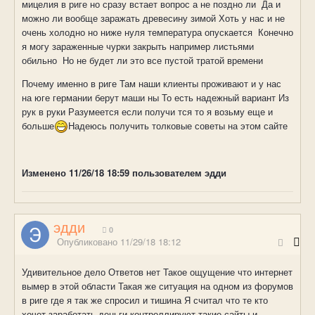
мицелия в риге но сразу встает вопрос а не поздно ли Да и
можно ли вообще заражать древесину зимой Хоть у нас и не
очень холодно но ниже нуля температура опускается Конечно
я могу зараженные чурки закрыть например листьями
обильно Но не будет ли это все пустой тратой времени
Почему именно в риге Там наши клиенты проживают и у нас
на юге германии берут маши ны То есть надежный вариант Из
рук в руки Разумеется если получи тся то я возьму еще и
больше
Надеюсь получить толковые советы на этом сайте
Изменено
11/26/18 18:59
пользователем эдди
эдди
0
Опубликовано
11/29/18 18:12
Удивительное дело Ответов нет Такое ощущение что интернет
вымер в этой области Такая же ситуация на одном из форумов
в риге где я так же спросил и тишина Я считал что те кто
хочет заработать деньги контроллируют такие сайты и