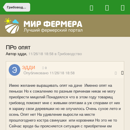
Грибоводство
ПРо опят
Автор эдди,
11/26/18 18:58
в
Грибоводство
эдди
0
Опубликовано
11/26/18 18:58
Имею желание выращивать опят на даче Именно опят на
пеньках Но к сожалению по разным причинам никак не могу
приобрести мицелий Понадеялся что в этом году товарищ
грибовод поможет мне с живыми опятами а уж спорами от них
я заражу свои деревяшки но не олучилось Очень сухое лето и
осень Опят нет На удивление выросли на месте
прошлогоднего костра свинушки или коровники Но это не то
Сейчас вроде бы проясняется ситуация с приобретени ем