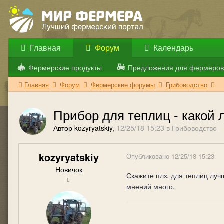
Главная
Форум
Календарь
Фермерские продукты
Предложения для фермеров
Главная
Форум
Фермерские форумы
Грибоводство
Прибор для теплиц - какой
Автор kozyryatskiy,
12/25/18 15:23
в
Грибоводство
kozyryatskiy
Опубликовано
12/25/18 15:23
Новичок
Скажите плз, для теплиц луч
мнений много.