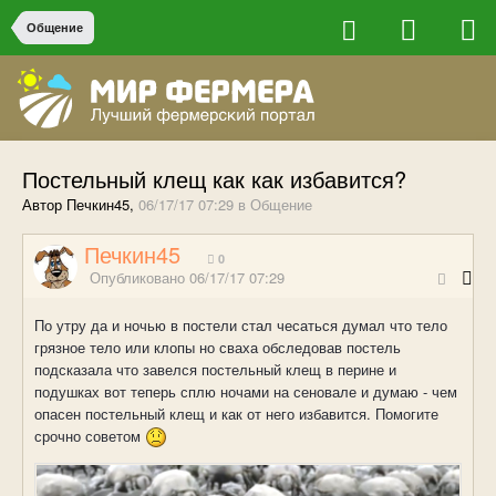
Общение
Постельный клещ как как избавится?
Автор Печкин45,
06/17/17 07:29
в
Общение
Печкин45
0
Опубликовано
06/17/17 07:29
По утру да и ночью в постели стал чесаться думал что тело
грязное тело или клопы но сваха обследовав постель
подсказала что завелся постельный клещ в перине и
подушках вот теперь сплю ночами на сеновале и думаю - чем
опасен постельный клещ и как от него избавится. Помогите
срочно советом