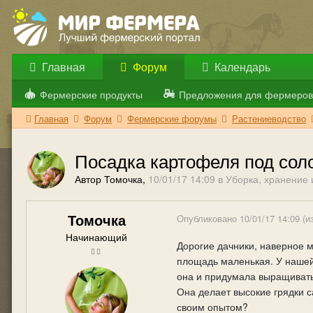
Главная
Форум
Календарь
Фермерские продукты
Предложения для фермеров
Главная
Форум
Фермерские форумы
Растениеводство
Посадка картофеля под сол
Автор Томочка,
10/01/17 14:09
в
Уборка, хранение 
Томочка
Опубликовано
10/01/17 14:09
(и
Начинающий
Дорогие дачники, наверное м
площадь маленькая. У нашей 
она и придумала выращивать 
Она делает высокие грядки с
своим опытом?