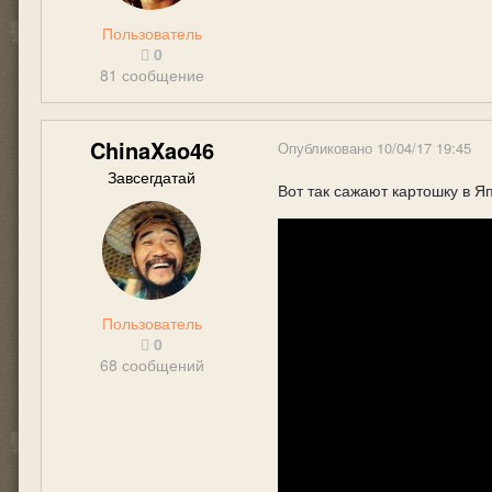
Пользователь
0
81 сообщение
ChinaXao46
Опубликовано
10/04/17 19:45
Завсегдатай
Вот так сажают картошку в Я
Пользователь
0
68 сообщений