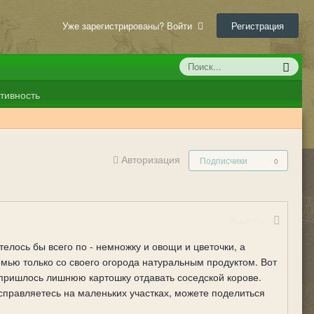
Уже зарегистрированы? Войти
Регистрация
тивность
Авторизация
Подписчики
0
Жалоба
телось бы всего по - немножку и овощи и цветочки, а
емью только со своего огорода натуральным продуктом. Вот
 пришлось лишнюю картошку отдавать соседской корове.
 справляетесь на маленьких участках, можете поделиться