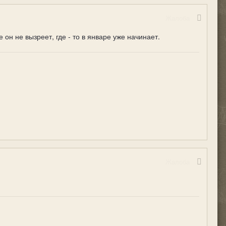
Жалоба
н не вызреет, где - то в январе уже начинает.
Жалоба