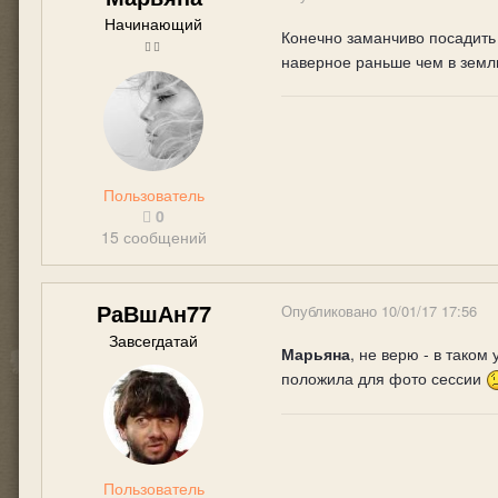
Начинающий
Конечно заманчиво посадить 
наверное раньше чем в земл
Пользователь
0
15 сообщений
РаВшАн77
Опубликовано
10/01/17 17:56
Завсегдатай
Марьяна
, не верю - в тако
положила для фото сессии
Пользователь