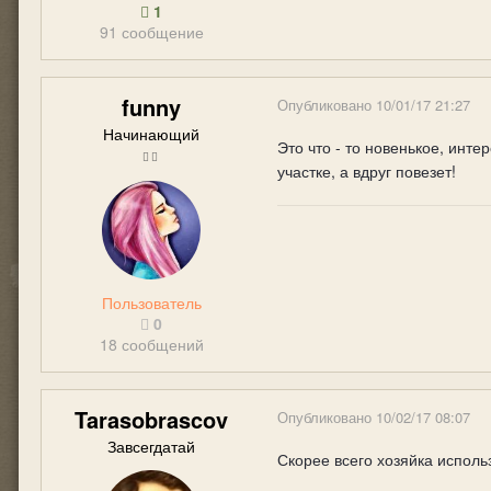
1
91 сообщение
funny
Опубликовано
10/01/17 21:27
Начинающий
Это что - то новенькое, инт
участке, а вдруг повезет!
Пользователь
0
18 сообщений
Tarasobrascov
Опубликовано
10/02/17 08:07
Завсегдатай
Скорее всего хозяйка исполь