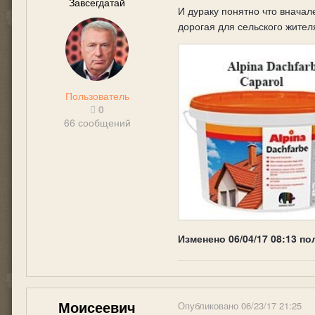
Завсегдатай
И дураку понятно что вначале
дорогая для сельского жите
Пользователь
0
66 сообщений
Изменено
06/04/17 08:13
по
Моисеевич
Опубликовано
06/23/17 21:25