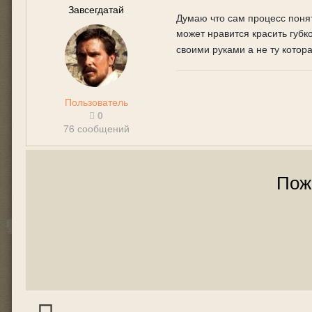
Завсегдатай
Думаю что сам процесс поня
может нравится красить губк
своими руками а не ту котор
Пользователь
0
76 сообщений
Пож