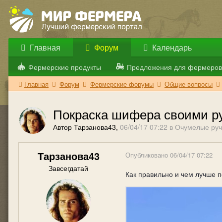
Главная
Форум
Календарь
Фермерские продукты
Предложения для фермеров
Главная
Форум
Фермерские форумы
Общие вопросы
Покраска шифера своими р
Автор Тарзанова43,
06/04/17 07:22
в
Очумелые руч
Тарзанова43
Опубликовано
06/04/17 07:22
Завсегдатай
Как правильно и чем лучше 