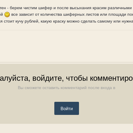
тен - берем чистим шифер и после высыхания красим различными с
ой
все зависит от количества шиферных листов или площади покр
ая стоит кучу рублей, какую краску можно сделать самому или нуж
алуйста, войдите, чтобы комментиро
Вы сможете оставить комментарий после входа в
Войти