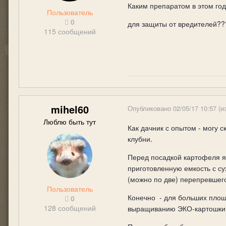
Каким препаратом в этом го
Пользователь
0
для защиты от вредителей??
115 сообщений
mihel60
Опубликовано
02/05/17 10:57
(и
Люблю быть тут
Как дачник с опытом - могу с
клубни.
Перед посадкой картофеля я
приготовленную емкость с с
(можно по две) перепревшег
Пользователь
Конечно - для больших площ
0
128 сообщений
выращиванию ЭКО-картошки, 