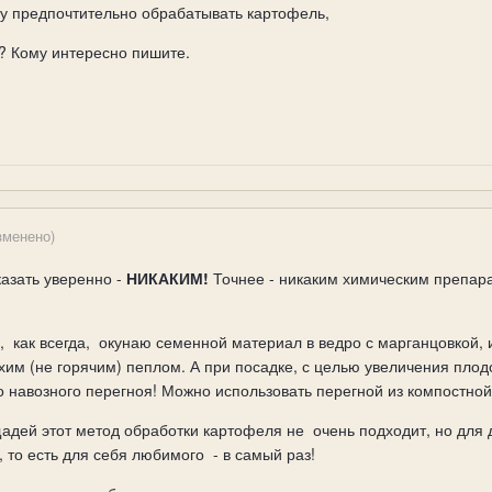
ду предпочтительно обрабатывать картофель,
? Кому интересно пишите.
зменено)
казать уверенно -
НИКАКИМ!
Точнее - никаким химическим препар
, как всегда, окунаю семенной материал в ведро с марганцовкой,
ухим (не горячим) пеплом. А при посадке, с целью увеличения пл
о навозного перегноя! Можно использовать перегной из компостной
адей этот метод обработки картофеля не очень подходит, но для 
то есть для себя любимого - в самый раз!