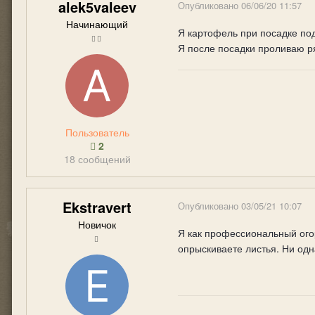
alek5valeev
Опубликовано
06/06/20 11:57
Начинающий
Я картофель при посадке под
Я после посадки проливаю р
Пользователь
2
18 сообщений
Ekstravert
Опубликовано
03/05/21 10:07
Новичок
Я как профессиональный ого
опрыскиваете листья. Ни одн