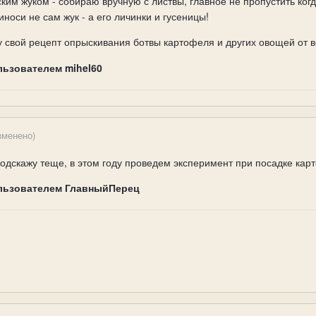
ким жуком - собираю вручную с листвы, главное не пропустить когд
носи не сам жук - а его личинки и гусеницы!
у свой рецепт опрыскивания ботвы картофеля и других овощей от 
льзователем mihel60
зменено)
одскажу теще, в этом году проведем эксперимент при посадке кар
льзователем ГлавныйПерец