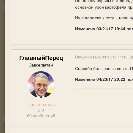
По поводу борьбы с колорадс
основной урон картофеля при
Ну а попозже к лету - напиш
Изменено
03/21/17 19:44
по
ГлавныйПерец
Опубликовано
03/17/17 11:43
(и
Завсегдатай
Спасибо большое за совет. П
Изменено
04/23/17 20:22
по
Пользователь
0
60 сообщений