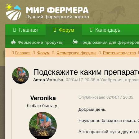
Главная
Форум
Календарь
Фермерские продукты
Предложения для фермеров
Главная
Форум
Фермерские форумы
Растениеводство
Подскажите каким препарат
Автор Veronika,
02/04/17 20:35
в
Удобрения, агрохи
Veronika
Опубликовано
02/04/17 20:35
Люблю быть тут
Добрый день.
Неуклонно близиться весна. 
А колорадский жук и другие 