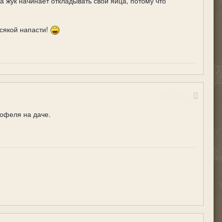
а жук начинает откладывать свои яйца, потому что
всякой напасти!
Жалоба
тофеля на даче.