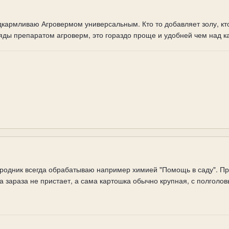
кармливаю Агровермом универсальным. Кто то добавляет золу, кто
яды препаратом агроверм, это гораздо проще и удобней чем над к
родник всегда обрабатываю например химией "Помощь в саду". П
а зараза не пристает, а сама картошка обычно крупная, с полголов