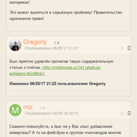
материках!
Это может вылиться в серьёзную проблему! Правительство
однозначно право!
Gregoriy
3
Опубликовано
06/25/17 21:21
Был приятно удивлён прочитав такую содержательную
статью о пчёлах.
http://mirfermera.ru/141-uhod-za-
pchelami.html#link1
Изменено
06/25/17 21:22
пользователем Gregoriy
miz
0
Опубликовано
03/05/18 02:31
Скажите пожалуйста, а был ли у Вас опыт добавления
инвертазы? А то на фейсбуке в группах пчеловодов многие