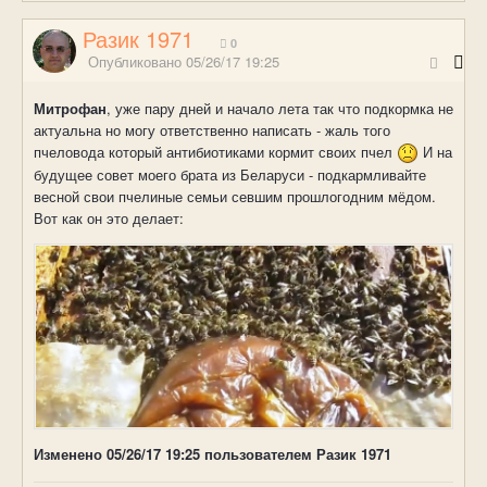
Разик 1971
0
Опубликовано
05/26/17 19:25
Митрофан
, уже пару дней и начало лета так что подкормка не
актуальна но могу ответственно написать - жаль того
пчеловода который антибиотиками кормит своих пчел
И на
будущее совет моего брата из Беларуси - подкармливайте
весной свои пчелиные семьи севшим прошлогодним мёдом.
Вот как он это делает:
Изменено
05/26/17 19:25
пользователем Разик 1971