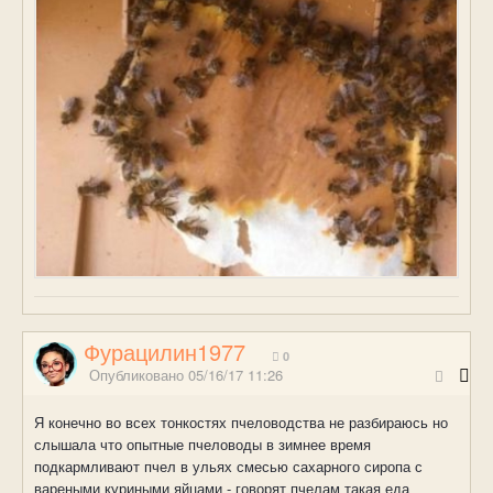
Фурацилин1977
0
Опубликовано
05/16/17 11:26
Я конечно во всех тонкостях пчеловодства не разбираюсь но
слышала что опытные пчеловоды в зимнее время
подкармливают пчел в ульях смесью сахарного сиропа с
вареными куриными яйцами - говорят пчелам такая еда