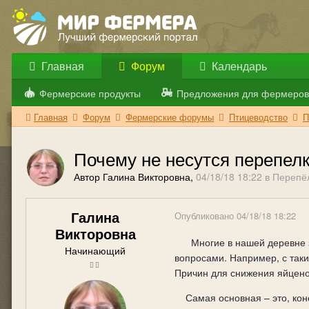
Главная
Форум
Календарь
Фермерские продукты
Предложения для фермеров
Главная
Форум
Фермерские форумы
Птицеводство
П
Почему не несутся перепел
Автор Галина Викторовна,
04/18/18 18:22
в
Перепё
Галина
Опубликовано
04/18/18 18:22
Викторовна
Многие в нашей деревне зн
Начинающий
вопросами. Например, с так
Причин для снижения яйцено
Самая основная – это, кон