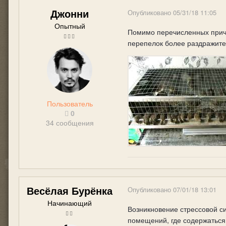
Джонни
Опубликовано
05/31/18 11:05
Опытный
Помимо перечисленных причи
перепелок более раздражител
Пользователь
0
34 сообщения
Весёлая Бурёнка
Опубликовано
07/01/18 13:01
Начинающий
Возникновение стрессовой си
помещений, где содержаться