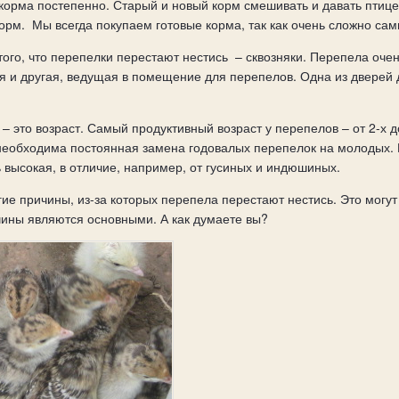
корма постепенно. Старый и новый корм смешивать и давать птице 
орм.
Мы всегда покупаем готовые корма, так как очень сложно са
ого, что перепелки перестают нестись
– сквозняки. Перепела очен
я и другая, ведущая в помещение для перепелов. Одна из дверей д
– это возраст. Самый продуктивный возраст у перепелов – от 2-х 
 необходима постоянная замена годовалых перепелок на молодых.
 высокая, в отличие, например, от гусиных и индюшиных.
гие причины, из-за которых перепела перестают нестись. Это могут
ичины являются основными. А как думаете вы?