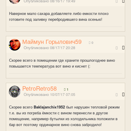
Опубликовано
08/16/17 19:49
Наверное мало сахара добавляете либо емкости плохо
готовите под заливку перебродившего вина осенью!
Маймун Горылович59
0
Опубликовано
08/17/17 20:28
Скорее всего в помещении где храните прошлогоднее вино
повышается температура вот вино и киснет (:
PetroRetro58
1
Опубликовано
10/07/17 07:05
Скорее всего
Baklajanсhiк1952
был нарушен тепловой режим
т.е. вы из погреба ёмкости с вином перенесли в другое
помещение, например бутылки из холодильника положили в
бар вот поэтому ординарное вино снова забродило!