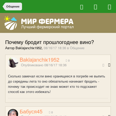
Общение
Почему бродит прошлогоднее вино?
Автор Baklajanсhiк1952,
08/16/17 18:36
в
Общение
Baklajanсhiк1952
0
Опубликовано
08/16/17 18:36
Сколько замечал если вино хранящееся в погребе не выпить
до середины лета то оно обязательно начинает бродить -
почему так происходит не знаю может кто то подскажет
способ как этого избежать!
Бабуся45
0