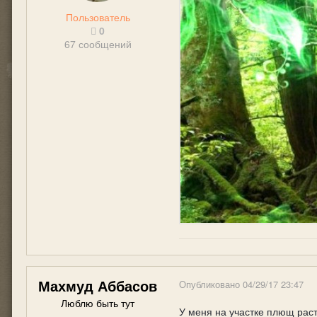
Пользователь
0
67 сообщений
Махмуд Аббасов
Опубликовано
04/29/17 23:47
Люблю быть тут
У меня на участке плющ растё