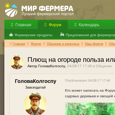
Главная
Форум
Календарь
Фермерские продукты
Предложения для фермеров
Главная
Форум
Общение и конкурсы
Наш форум
Общ
Плющ на огороде польза ил
Автор ГоловаКолгоспу,
04/28/17 17:46
в
Общение
ГоловаКолгоспу
Опубликовано
04/28/17 17:46
Завсегдатай
Кто может написать на Форум
садовых деревьев и овощей 