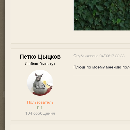
Петко Цыцков
Опубликовано
04/30/17 22:38
Люблю быть тут
Плющ по моему мнению полез
Пользователь
1
104 сообщения