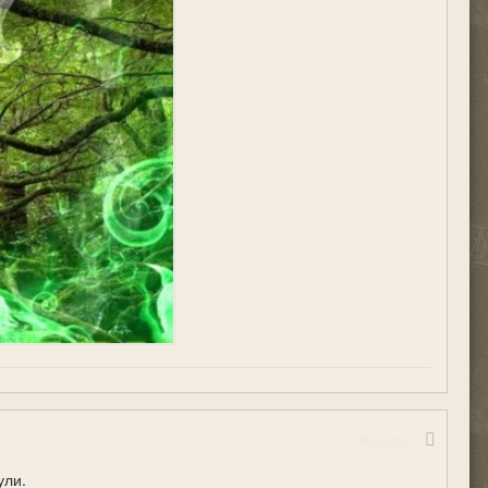
Жалоба
ули.