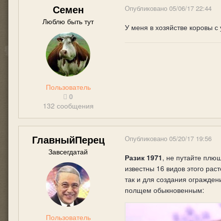
Семен
Опубликовано
05/06/17 22:44
Люблю быть тут
У меня в хозяйстве коровы с
Пользователь
0
132 сообщения
ГлавныйПерец
Опубликовано
05/20/17 19:56
Завсегдатай
Разик 1971
, не путайте плю
известны 16 видов этого рас
так и для создания огражден
полщем обыкновенным:
Пользователь