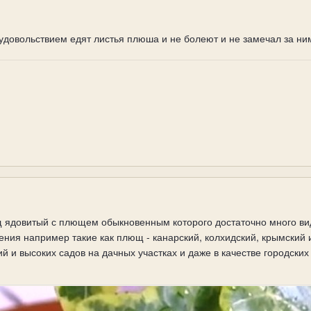
 удовольствием едят листья плюша и не болеют и не замечал за ни
щ ядовитый с плющем обыкновенным которого достаточно много ви
тения например такие как плющ - канарский, колхидский, крымский
ий и высоких садов на дачных участках и даже в качестве городски