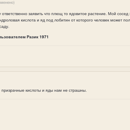
зменено)
у ответственно заявить что плющ то ядовитое растение. Мой сосед
ендроловая кислота и яд под лобитин от которого человек может по
саду.
льзователем Разик 1971
то призрачные кислоты и яды нам не страшны.