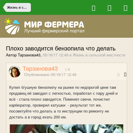
Жизнь в сельской местности
Плохо заводится бензопила что делать
Автор Тарзанова43,
05/16/17 12:49
в
Жизнь в сельской местности
Тарзанова43
0
Опубликовано
05/16/17 12:49
Купил б/ушную бензопилу на рынке по недорогой цене там
продавец её заводил с легкостью, поработал с пару дней и
всё - стала плохо заводится. Поменял свечи, почистил
карбюратор, проверил катушки - результат тот же,
посоветуйте что делать а то инструкции по ремонту не
достать а в город ехать 200 км.