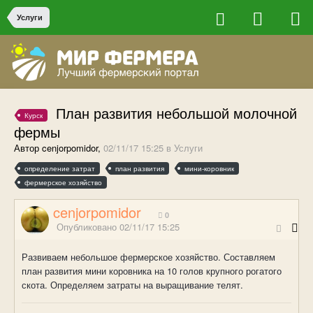
Услуги
План развития небольшой молочной
Курск
фермы
Автор cenjorpomidor,
02/11/17 15:25
в
Услуги
определение затрат
план развития
мини-коровник
фермерское хозяйство
cenjorpomidor
0
Опубликовано
02/11/17 15:25
Развиваем небольшое фермерское хозяйство. Составляем
план развития мини коровника на 10 голов крупного рогатого
скота. Определяем затраты на выращивание телят.