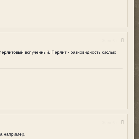
Жалоба
перлитовый вспученный. Перлит - разновидность кислых
Жалоба
та например.