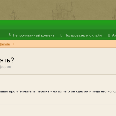
Непрочитанный контент
Пользователи онлайн
Ак
 ферме
нять?
 ферме
ышал про утеплитель
перлит
- но из чего он сделан и куда его исп