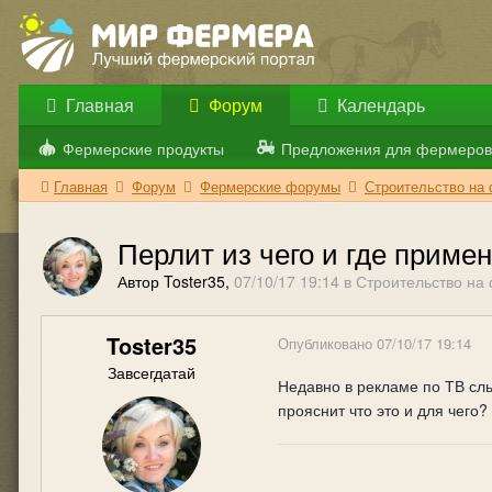
Главная
Форум
Календарь
Фермерские продукты
Предложения для фермеров
Главная
Форум
Фермерские форумы
Строительство на
Перлит из чего и где приме
Автор Toster35,
07/10/17 19:14
в
Строительство на
Toster35
Опубликовано
07/10/17 19:14
Завсегдатай
Недавно в рекламе по ТВ сл
прояснит что это и для чего?