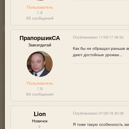
Пользователь
0
65 сообщений
ПрапоршикСА
Опубликовано
11/05/17 06:52
Завсегдатай
Как бы не обращал раньше в
дают достойные урожаи...
Пользователь
0
64 сообщения
Lion
Опубликовано
01/25/18 20:28
Новичок
Я тоже такую особенность за