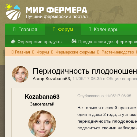
Главная
Форум
Календарь
Фермерские продукты
Предложения для фермеров
Главная
Форум
Фермерские форумы
Растениеводство
Периодичность плодоношени
Автор Kozabana63,
11/05/17 06:35
в
Общие вопрос
Kozabana63
Опубликовано
11/05/17 06:35
Завсегдатай
Не только я в своей практик
один и даже 2 года, а у зна
периодичность плодоноше
поделиться своими наблюдени