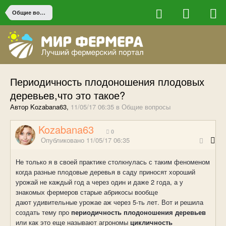
Общие вопросы
Периодичность плодоношения плодовых
деревьев,что это такое?
Автор Kozabana63,
11/05/17 06:35
в
Общие вопросы
Kozabana63
0
Опубликовано
11/05/17 06:35
Не только я в своей практике столкнулась с таким феноменом
когда разные плодовые деревья в саду приносят хороший
урожай не каждый год а через один и даже 2 года, а у
знакомых фермеров старые абрикосы вообще
дают удивительные урожае аж через 5-ть лет. Вот и решила
создать тему про
периодичность плодоношения деревьев
или как это еще называют агрономы
цикличность