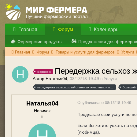
Главная
Форум
Календарь
Фермерские продукты
Предложения для фермеров
Главная
Форум
Товары и услуги для фермеров
Услуги
Передержка сельхоз 
Воронеж
Автор Наталья04,
08/13/18 19:49
в
Услуги
передержка сельскохозяйственных животных и птицы
большой 
Наталья04
Опубликовано
08/13/18 19:49
Новичок
Предлагаю свои услуги по пе
Если Вы хотите уехать на о
(любимца).