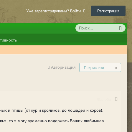
Уже зарегистрированы? Войти
Регистрация
тивность
Авторизация
Подписчики
0
Жалоба
х и птицы (от кур и кроликов, до лошадей и коров).
овья, то я могу временно подержать Ваших любимцев