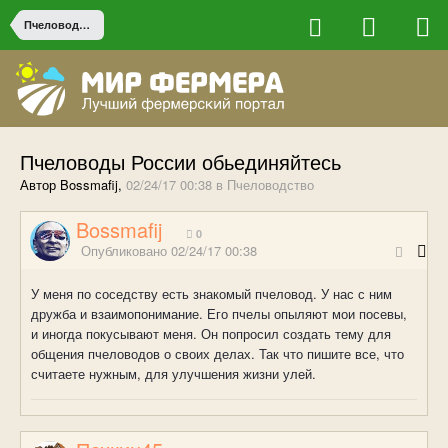
Пчеловодство
Пчеловоды России обьединяйтесь
Автор Bossmafij,
02/24/17 00:38
в
Пчеловодство
Bossmafij
0
Опубликовано
02/24/17 00:38
У меня по соседству есть знакомый пчеловод. У нас с ним
дружба и взаимопонимание. Его пчелы опыляют мои посевы,
и иногда покусывают меня. Он попросил создать тему для
общения пчеловодов о своих делах. Так что пишите все, что
считаете нужным, для улучшения жизни улей.