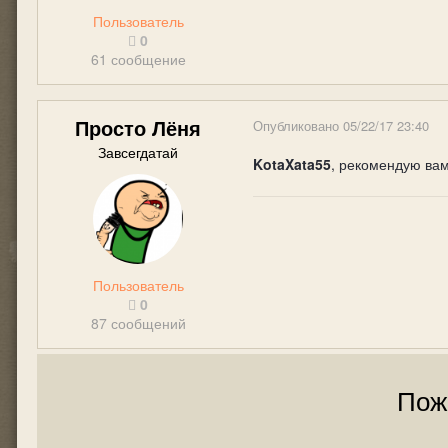
Пользователь
0
61 сообщение
Просто Лёня
Опубликовано
05/22/17 23:40
Завсегдатай
KotaXata55
, рекомендую вам
Пользователь
0
87 сообщений
Пож