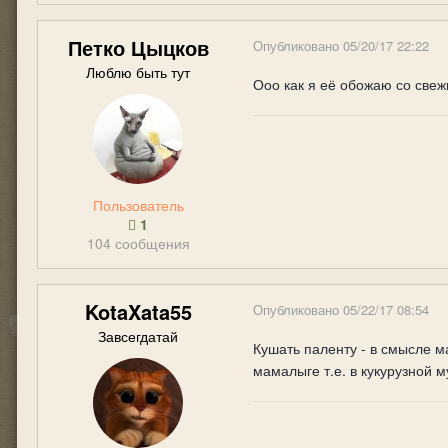
Петко Цыцков
Опубликовано
05/20/17 22:22
Люблю быть тут
Ооо как я её обожаю со свеж
Пользователь
1
104 сообщения
KotaXata55
Опубликовано
05/22/17 08:54
Завсегдатай
Кушать паленту - в смысле 
мамалыге т.е. в кукурузной м