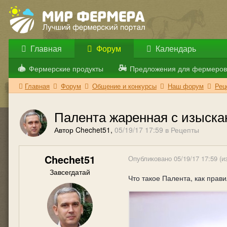
Главная
Форум
Календарь
Фермерские продукты
Предложения для фермеров
Главная
Форум
Общение и конкурсы
Наш форум
Рец
Палента жаренная с изыска
Автор Chechet51,
05/19/17 17:59
в
Рецепты
Chechet51
Опубликовано
05/19/17 17:59
(и
Завсегдатай
Что такое Палента, как прав