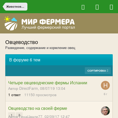
Животноводство
Овцеводство
Разведение, содержание и кормление овец
В форуме 6 тем
СОРТИРОВКА
Четыре овцеводческие фермы Испании
Автор DirectFarm,
08/07/19 13:04
11/12/19
1
ответ
11150
просмотров
18:46
Овцеводство на своей ферме
1
2
Автор ГенаЦвале77,
02/09/17 12:47
10/27/17