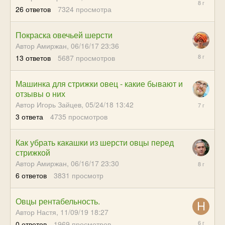
26
ответов
7324
просмотра
21:01
Покраска овечьей шерсти
Автор Амиржан,
06/16/17 23:36
11/05/17
13
ответов
5687
просмотров
08:14
Машинка для стрижки овец - какие бывают и
отзывы о них
09/10/18
Автор Игорь Зайцев,
05/24/18 13:42
04:27
3
ответа
4735
просмотров
Как убрать какашки из шерсти овцы перед
стрижкой
10/27/17
Автор Амиржан,
06/16/17 23:30
20:57
6
ответов
3831
просмотр
Овцы рентабельность.
Автор Настя,
11/09/19 18:27
11/09/19
0
ответов
1969
просмотров