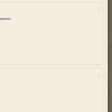
Жалоба
ересно.
Жалоба