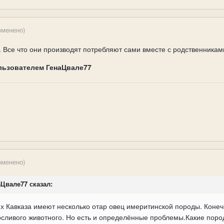
зменено)
 Все что они производят потребляют сами вместе с родственникам
льзователем ГенаЦвале77
зменено)
наЦвале77 сказал:
х Кавказа имеют несколько отар овец имеритинской породы. Коне
осливого животного. Но есть и определённые проблемы.Какие поро