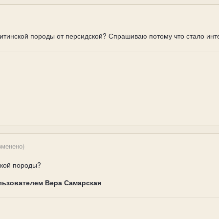
итинской породы от персидской? Спрашиваю потому что стало инт
зменено)
такой породы?
льзователем Вера Самарская