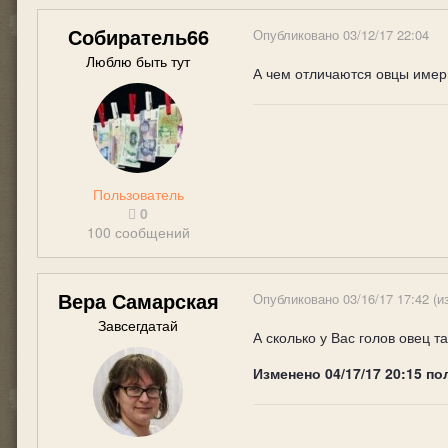
Собиратель66
Опубликовано
03/12/17 22:04
Люблю быть тут
А чем отличаются овцы имер
Пользователь
0
100 сообщений
Вера Самарская
Опубликовано
03/16/17 17:42
(и
Завсегдатай
А сколько у Вас голов овец 
Изменено
04/17/17 20:15
по