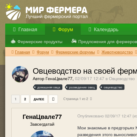
Главная
Форум
Календарь
Фермерские продукты
Предложения для фермеров
Главная
Форум
Фермерские форумы
Животноводство
Овцеводство на своей фер
Автор ГенаЦвале77,
02/09/17 12:47
в
Овцеводство
домашняя овца
разведение овец
овцеводство
Страница 1 из 2
1
2
ДАЛЕЕ
ГенаЦвале77
Опубликовано
02/09/17 12:47
(и
Завсегдатай
Мои знакомые в предгорьях 
разведения этого выносливо