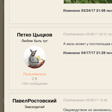
Изменено
03/24/17 21:08
по
Петко Цыцков
Опубликовано
03/28/17 22:31
(и
Люблю быть тут
А жаль может у постояльцев ф
Изменено
04/17/17 21:29
по
Пользователь
1
104 сообщения
ПавелРостовский
Опубликовано
03/30/17 12:42
Завсегдатай
Овцеводством не занимаюсь, 