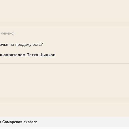
зменено)
ечья на продажу есть?
льзователем Петко Цыцков
ра Самарская сказал: