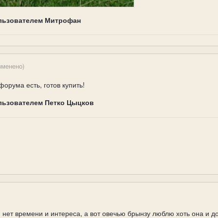
льзователем Митрофан
зменено)
орума есть, готов купить!
льзователем Петко Цыцков
нет времени и интереса, а вот овечью брынзу люблю хоть она и д