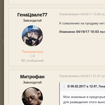
ГенаЦвале77
Опубликовано
03/24/17 10:28
(и
Завсегдатай
К сожалению на продажу нет.
Изменено
04/19/17 10:53
по
Пользователь
0
80 сообщений
Митрофан
Опубликовано
03/24/17 21:07
(и
Завсегдатай
В 09.02.2017 в 12:47, Ге
Мои знакомые в предгорья
для разведения этого вын