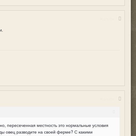
Жалоба
и.
Жалоба
чно, пересеченная местность это нормальные условия
ды овец разводите на своей ферме? С какими