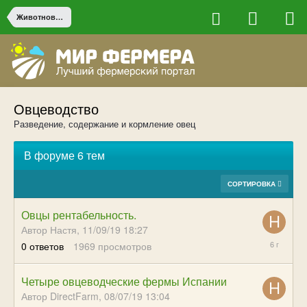
Животноводство
Овцеводство
Разведение, содержание и кормление овец
В форуме 6 тем
СОРТИРОВКА
Овцы рентабельность.
Автор Настя,
11/09/19 18:27
11/09/19
0
ответов
1969
просмотров
18:27
Четыре овцеводческие фермы Испании
Автор DirectFarm,
08/07/19 13:04
11/12/19