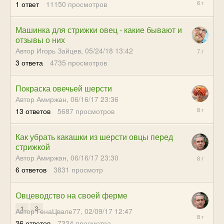
1
ответ
11150
просмотров
18:46
Машинка для стрижки овец - какие бывают и
отзывы о них
09/10/18
Автор Игорь Зайцев,
05/24/18 13:42
04:27
3
ответа
4735
просмотров
Покраска овечьей шерсти
Автор Амиржан,
06/16/17 23:36
11/05/17
13
ответов
5687
просмотров
08:14
Как убрать какашки из шерсти овцы перед
стрижкой
10/27/17
Автор Амиржан,
06/16/17 23:30
20:57
6
ответов
3831
просмотр
Овцеводство на своей ферме
1
2
Автор ГенаЦвале77,
02/09/17 12:47
10/27/17
26
ответов
7324
просмотра
21:01