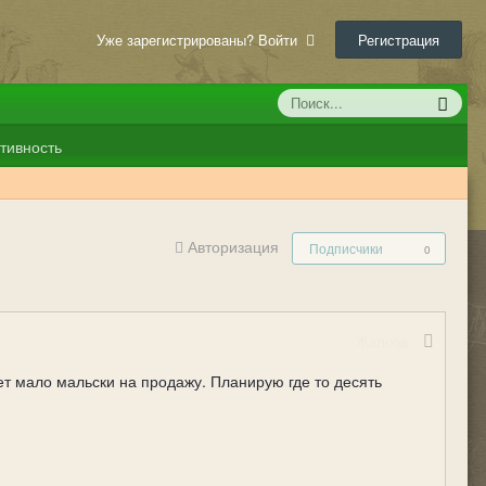
Уже зарегистрированы? Войти
Регистрация
тивность
Авторизация
Подписчики
0
Жалоба
ет мало мальски на продажу. Планирую где то десять