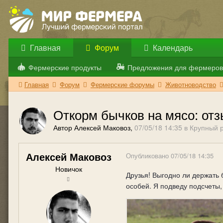
Главная
Форум
Календарь
Фермерские продукты
Предложения для фермеров
Главная
Форум
Фермерские форумы
Животноводство
Откорм бычков на мясо: от
Автор Алексей Маковоз,
07/05/18 14:35
в
Крупный р
Алексей Маковоз
Опубликовано
07/05/18 14:35
Новичок
Друзья! Выгодно ли держать 
особей. Я подведу подсчеты,