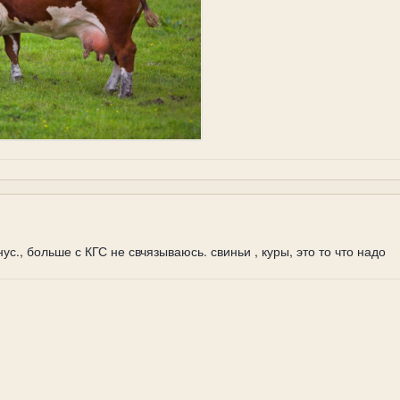
ус., больше с КГС не свчязываюсь. свиньи , куры, это то что надо