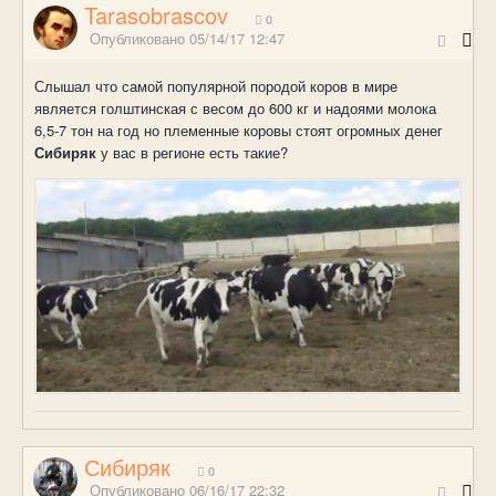
Tarasobrascov
0
Опубликовано
05/14/17 12:47
Слышал что самой популярной породой коров в мире
является голштинская с весом до 600 кг и надоями молока
6,5-7 тон на год но племенные коровы стоят огромных денег
Сибиряк
у вас в регионе есть такие?
Сибиряк
0
Опубликовано
06/16/17 22:32