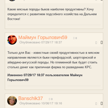
Какие мясные породы быков наиболее продуктивны? Хочу
определится с развитием подсобного хозяйства на Дальнем
Востоке!
Маймун Горылович59
0
Опубликовано
07/29/17 18:37
Только для Вас - известные своей продуктивностью в мясном
направлении являются быки герефордской, шортгорнской и
абердино-ангусской породы. Но племенной бык будет стоить
столько денег как приличная ферма по разведению КРС.
Изменено
07/29/17 18:37
пользователем Маймун
Горылович59
Banschik37
0
Опубликовано
10/06/17 19:16