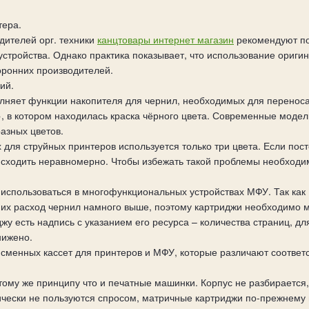
тера.
дителей орг. техники
канцтовары интернет магазин
рекомендуют по
 устройства. Однако практика показывает, что использование ориг
оронних производителей.
ий.
лняет функции накопителя для чернил, необходимых для переноса 
, в котором находилась краска чёрного цвета. Современные модел
азных цветов.
 для струйных принтеров используется только три цвета. Если пост
оисходить неравномерно. Чтобы избежать такой проблемы необходи
т использоваться в многофункциональных устройствах МФУ. Так как
них расход чернил намного выше, поэтому картриджи необходимо 
жу есть надпись с указанием его ресурса – количества страниц, дл
нижено.
сменных кассет для принтеров и МФУ, которые различают соответс
ому же принципу что и печатные машинки. Корпус не разбирается, 
ически не пользуются спросом, матричные картриджи по-прежнему