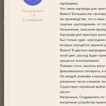
картриджах.
Что такое картридж для прин
Пользователь
Важно! Большинство произво
0
же производства, что и сами
2 сообщения
покупка «расходников» от ст
Назначение, описание функц
Картридж для принтера выпо
был только один «расходник»
которых находятся чернила р
Важно! В цветных картриджах
иной цвет, расход будет пр
процессе использования.
Помимо этого, кассеты могу
факсимильного аппарата, в 
На каждой упаковке к картрид
указанное число слишком за
Существует огромный выбор 
кассет:
Матричные. Создавались по т
матричные устройства практ