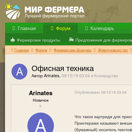
Главная
Форум
Календарь
Фермерские продукты
Предложения для фермеров
Главная
Форум
Фермерские форумы
Животноводство
Офисная техника
Автор Arinates,
09/15/19 03:04
в
Козоводство
Arinates
Опубликовано
09/15/19 03:04
Новичок
Что такое картридж для прин
Принтерами называют внешни
(бумажный) носитель тексто