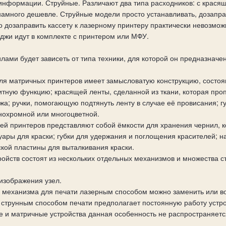
информации. Струйные. Различают два типа расходников: с красяще
 намного дешевле. Струйные модели просто устанавливать, дозапр
 дозаправить кассету к лазерному принтеру практически невозмож
джи идут в комплекте с принтером или МФУ.
лами будет зависеть от типа техники, для которой он предназначен
ля матричных принтеров имеет замысловатую конструкцию, состоя
тную функцию; красящей ленты, сделанной из ткани, которая пр
жа; ручки, помогающую подтянуть ленту в случае её провисания; г
нохромной или многоцветной.
ей принтеров представляют собой ёмкости для хранения чернил, к
уары для краски; губки для удержания и поглощения красителей; н
кой пластины для выталкивания краски.
ойств состоят из нескольких отдельных механизмов и множества с
изображения узел.
 механизма для печати лазерным способом можно заменить или во
струнным способом печати предполагает постоянную работу устройс
е и матричные устройства данная особенность не распространяетс