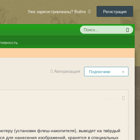
Уже зарегистрированы? Войти
Регистрация
тивность
Авторизация
Подписчики
1
Жалоба
ютеру (установки флеш-накопителя), выводят на твёрдый
ся для нанесения изображений, хранятся в специальных