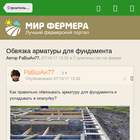
Строительство на ферме
Обвязка арматуры для фундамента
Автор РаВшАн77,
07/15/17 13:32
в
Строительство на ферме
РаВшАн77
1
Опубликовано
07/15/17 13:32
Как правильно обвязывать арматуру для фундамента и
укладывать в опалубку?