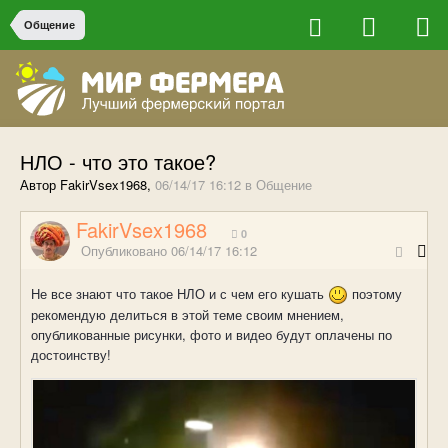
Общение
НЛО - что это такое?
Автор FakirVsex1968,
06/14/17 16:12
в
Общение
FakirVsex1968
0
Опубликовано
06/14/17 16:12
Не все знают что такое НЛО и с чем его кушать
поэтому
рекомендую делиться в этой теме своим мнением,
опубликованные рисунки, фото и видео будут оплачены по
достоинству!