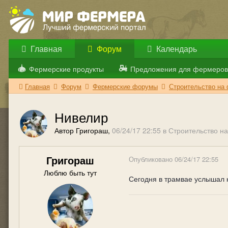
Главная
Форум
Календарь
Фермерские продукты
Предложения для фермеров
Главная
Форум
Фермерские форумы
Строительство на
Нивелир
Автор Григораш,
06/24/17 22:55
в
Строительство н
Григораш
Опубликовано
06/24/17 22:55
Люблю быть тут
Сегодня в трамвае услышал к