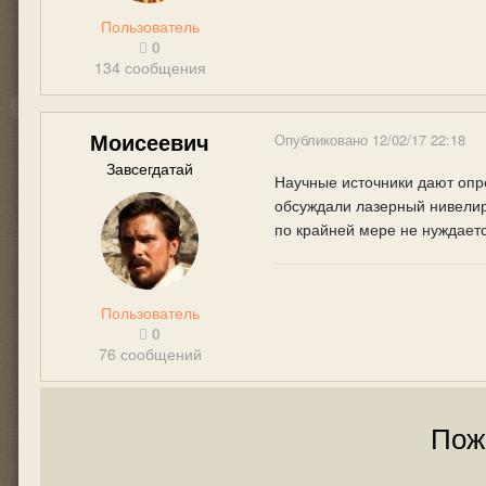
Пользователь
0
134 сообщения
Моисеевич
Опубликовано
12/02/17 22:18
Завсегдатай
Научные источники дают опре
обсуждали лазерный нивелир,
по крайней мере не нуждает
Пользователь
0
76 сообщений
Пож