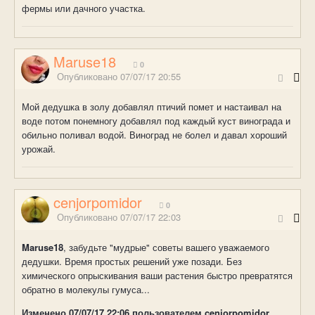
фермы или дачного участка.
Maruse18
0
Опубликовано
07/07/17 20:55
Мой дедушка в золу добавлял птичий помет и настаивал на
воде потом понемногу добавлял под каждый куст винограда и
обильно поливал водой. Виноград не болел и давал хороший
урожай.
cenjorpomidor
0
Опубликовано
07/07/17 22:03
Maruse18
, забудьте "мудрые" советы вашего уважаемого
дедушки. Время простых решений уже позади. Без
химического опрыскивания ваши растения быстро превратятся
обратно в молекулы гумуса...
Изменено
07/07/17 22:06
пользователем cenjorpomidor