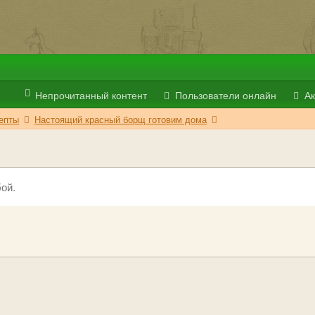
Непрочитанный контент
Пользователи онлайн
Ак
епты
Настоящий красный борщ готовим дома
ой.