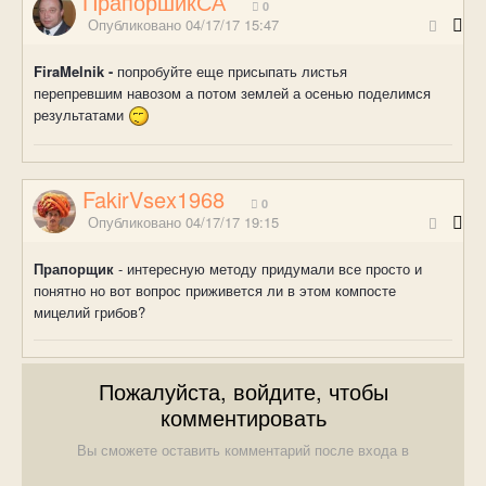
ПрапоршикСА
0
Опубликовано
04/17/17 15:47
FiraMelnik -
попробуйте еще присыпать листья
перепревшим навозом а потом землей а осенью поделимся
результатами
FakirVsex1968
0
Опубликовано
04/17/17 19:15
Прапорщик
- интересную методу придумали все просто и
понятно но вот вопрос приживется ли в этом компосте
мицелий грибов?
Пожалуйста, войдите, чтобы
комментировать
Вы сможете оставить комментарий после входа в