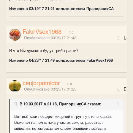
Изменено
03/19/17 21:21
пользователем ПрапоршикСА
FakirVsex1968
0
Опубликовано
03/19/17 21:43
И что Вы думаете будут грибы расти?
Изменено
04/23/17 21:49
пользователем FakirVsex1968
cenjorpomidor
0
Опубликовано
03/25/17 01:25
В 19.03.2017 в 21:18, ПрапоршикСА сказал:
Вот всё таки посадил мицелий в грунт у стены сарая.
Выкопал на пол штыка участок земли, рассыпал
мицелий, потом засыпал слоем опавшей листвы и