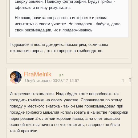
сверху землёй. Привожу фотографии. Будут грибы -
сфоткаю и опишу результаты.
Не знаю, начитался разного в интернете и решил
испытать на своем участке. Но продавец - бабуся, дала
свои рекомендации, их и придерживаюсь.
Подождём и после дождичка посмотрим, если ваша
технология верна , то это прорыв в грибоводстве.
FiraMelnik
1
Опубликовано
03/28/17 12:57
Интересная технология. Надо будет тоже попробовать так
посадить грибочки на своем участке. Спрашивала по этому
поводу у местного знатока - так он мне порекомендовал при
посадке грибного мицелия использовать в качестве подкормки
перепревший 2-х летний коровий навоз, а на счет опавшей
осенней листвы ничего не мог ответить, наверное не было
такой практики.