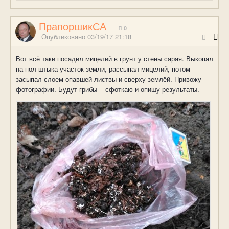
ПрапоршикСА
0
Опубликовано
03/19/17 21:18
Вот всё таки посадил мицелий в грунт у стены сарая. Выкопал
на пол штыка участок земли, рассыпал мицелий, потом
засыпал слоем опавшей листвы и сверху землёй. Привожу
фотографии. Будут грибы - сфоткаю и опишу результаты.