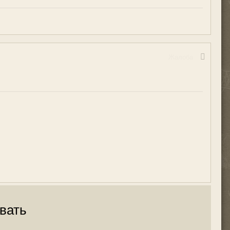
Жалоба
вать