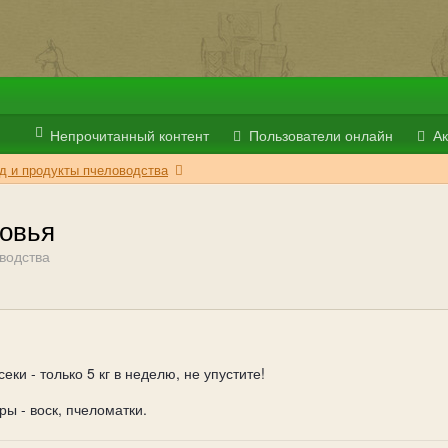
Непрочитанный контент
Пользователи онлайн
Ак
д и продукты пчеловодства
ковья
водства
ки - только 5 кг в неделю, не упустите!
ры - воск, пчеломатки.