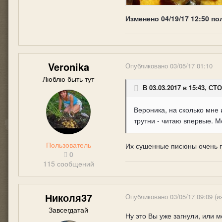
Изменено
04/19/17 12:50
по
Veronika
Опубликовано
03/05/17 01:10
Люблю быть тут
В 03.03.2017 в 15:43, СТ
Вероника, на сколько мне 
трутни - читаю впервые. М
Пользователь
Их сушенные писюны очень п
0
115 сообщений
Николя37
Опубликовано
03/05/17 09:09
(и
Завсегдатай
Ну это Вы уже загнули, или 