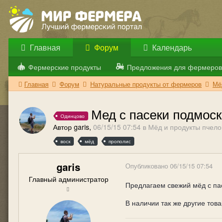
Главная
Форум
Календарь
Фермерские продукты
Предложения для фермеров
Главная
Форум
Натуральные продукты от фермеров
Мё
Мед с пасеки подмос
Одинцово
Автор garis,
06/15/15 07:54
в
Мёд и продукты пчело
воск
мёд
прополис
garis
Опубликовано
06/15/15 07:54
Главный администратор
Предлагаем свежий мёд с пасе
В наличии так же другие това