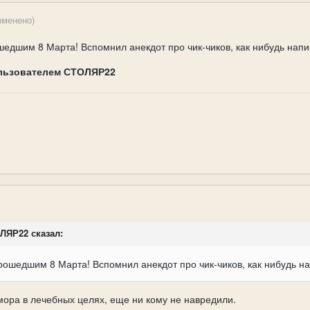
зменено)
дшим 8 Марта! Вспомнил анекдот про чик-чиков, как нибудь напиш
льзователем СТОЛЯР22
ОЛЯР22 сказал:
ошедшим 8 Марта! Вспомнил анекдот про чик-чиков, как нибудь нап
мора в лечебных целях, еще ни кому не навредили.