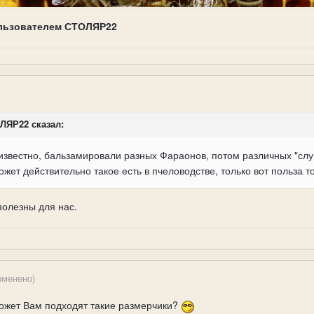
льзователем СТОЛЯР22
ОЛЯР22 сказал:
известно, бальзамировали разных Фараонов, потом различных "слуг
ожет действительно такое есть в пчеловодстве, только вот польза т
олезны для нас.
зменено)
может Вам подходят такие размерчики?