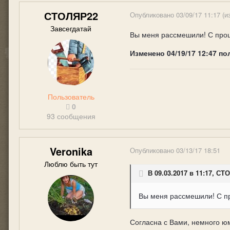
СТОЛЯР22
Опубликовано
03/09/17 11:17
(и
Завсегдатай
Вы меня рассмешили! С проше
Изменено
04/19/17 12:47
по
Пользователь
0
93 сообщения
Veronika
Опубликовано
03/13/17 18:51
Люблю быть тут
В 09.03.2017 в 11:17, СТ
Вы меня рассмешили! С пр
Согласна с Вами, немного ю