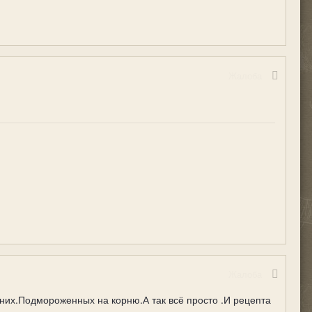
Жалоба
Жалоба
дних.Подмороженных на корню.А так всё просто .И рецепта