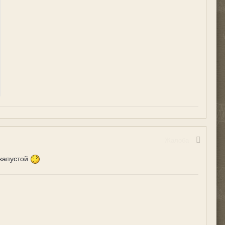
Жалоба
 капустой