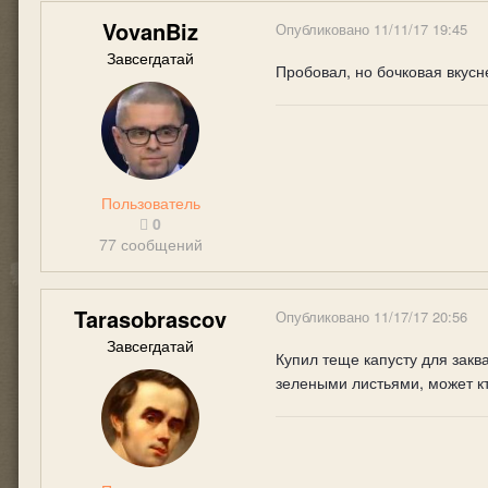
VovanBiz
Опубликовано
11/11/17 19:45
Завсегдатай
Пробовал, но бочковая вкусне
Пользователь
0
77 сообщений
Tarasobrascov
Опубликовано
11/17/17 20:56
Завсегдатай
Купил теще капусту для заква
зелеными листьями, может к