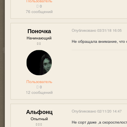
Пользователь
0
76 сообщений
Поночка
Опубликовано
03/31/18 16:05
Начинающий
Не обращала внимание, что с
Пользователь
0
12 сообщений
Альфонц
Опубликовано
02/11/20 14:47
Опытный
Не сорт даже ,а скороспелос