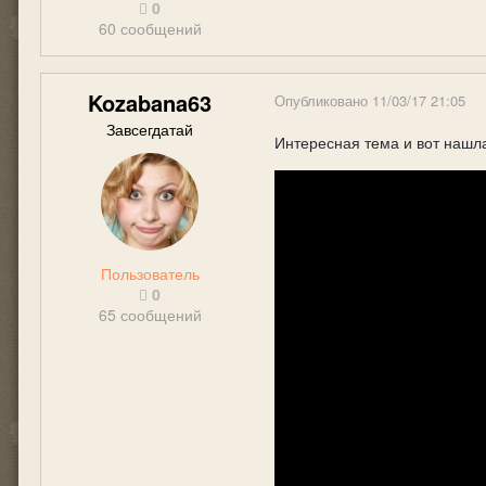
0
60 сообщений
Kozabana63
Опубликовано
11/03/17 21:05
Завсегдатай
Интересная тема и вот нашла
Пользователь
0
65 сообщений