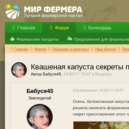
Главная
Форум
Календарь
Фермерские продукты
Предложения для фермеров
Главная
Форум
Общение и конкурсы
Наш форум
Рец
Квашеная капуста секреты 
Автор Бабуся45,
10/30/17 19:07
в
Рецепты
Бабуся45
Опубликовано
10/30/17 19:07
Завсегдатай
Осень, белокочанная капуста
решила написать форумчанам 
секрет приготовления этого