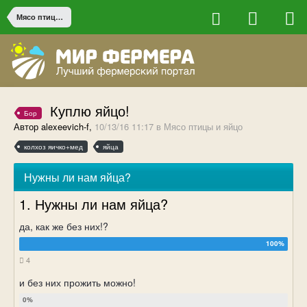
Мясо птицы и яйцо
Куплю яйцо!
Бор
Автор alexeevich-f,
10/13/16 11:17
в
Мясо птицы и яйцо
колхоз яичко+мед
яйца
Нужны ли нам яйца?
1. Нужны ли нам яйца?
да, как же без них!?
4
и без них прожить можно!