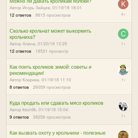
Можно ли давать кроликам яблоки?
Автор Игорь Зайцев,
01/19/18 18:01
04/15/20
12
ответов
8615
просмотров
15:21
Сколько крольчат может выкормить
крольчиха?
02/26/19
Автор Алина,
01/20/18 12:25
12:05
12
ответов
18521
просмотр
Как поить кроликов зимой: советы и
рекомендации!
08/29/18
Автор Кларика,
01/19/18 11:10
05:02
8
ответов
26059
просмотров
Куда продать или сдавать мясо кроликов
Автор ksuntik,
01/19/18 15:04
08/23/18
9
ответов
38256
просмотров
18:33
Как вызвать охоту у крольчихи - полезные