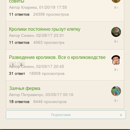
советы
07/15/18
Автор Кларика,
01/20/18 17:55
11:59
11
ответов
24396
просмотров
Кролики постоянно грызут клетку
Автор Семен,
02/28/17 23:31
12/04/17
11
ответов
4063
просмотра
01:36
Разведение кроликов. Все о кролиководстве
1
2
Автор Семен,
02/09/17 20:45
11/09/17
31
ответ
18908
просмотров
21:09
Заячья ферма
Автор Петравичус,
03/05/17 00:16
06/07/17
18
ответов
8446
просмотров
23:48
Подписчики
0