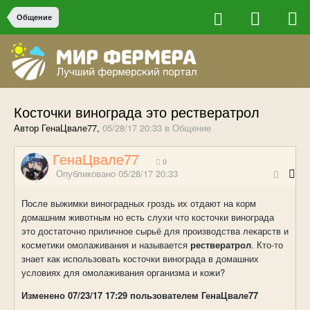
Общение
Косточки винограда это рествератрол
Автор ГенаЦвале77,
05/28/17 20:33
в
Общение
ГенаЦвале77
0
Опубликовано
05/28/17 20:33
После выжимки виноградных гроздь их отдают на корм
домашним животным но есть слухи что косточки винограда
это достаточно приличное сырьё для производства лекарств и
косметики омолаживания и называется
рествератрол
. Кто-то
знает как использовать косточки винограда в домашних
условиях для омолаживания организма и кожи?
Изменено
07/23/17 17:29
пользователем ГенаЦвале77