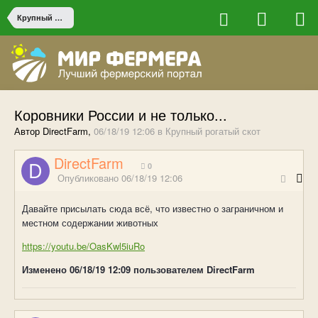
Крупный рогатый скот
Коровники России и не только...
Автор DirectFarm,
06/18/19 12:06
в
Крупный рогатый скот
DirectFarm
0
Опубликовано
06/18/19 12:06
Давайте присылать сюда всё, что известно о заграничном и
местном содержании животных
https://youtu.be/OasKwl5iuRo
Изменено
06/18/19 12:09
пользователем DirectFarm