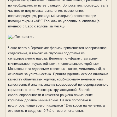
по необходимости из ветстанции. Вопросы воспроизводства (в
частности подготовка, выявление, осеменение,
спермопродукция, расходный материал) решаются при
помощи фирмы «АВС Глобал» на условиях абонплаты (а
именно3,5 Евро с головы за месяц).
Технология.
Чаще всего в Германских фермах применяется беспривязное
содержание, в боксах на глубокой подстилке из
сепарированного навоза. Деление по «фазам лактации»
минимальное: «сухостойные», «новотельные», «дойные».
Мониторинг за здоровьем животных, также, минимальный, в
основном за упитанностью. Принята уделять особое внимание
качеству объёмистых кормов, комбикормам– ежемесячный
качественный анализ, анализ кормосмесей непосредственно с
кормового стола. Монокорм круглогодовой. За счёт
сбалансированности и качества рациона применение
кормовых добавок минимально. На всё поголовье в
изоляторе, чаще всего, находится 12-ть коров на лечении, а
это всего, в среднем, 0,7% от всего поголовья.